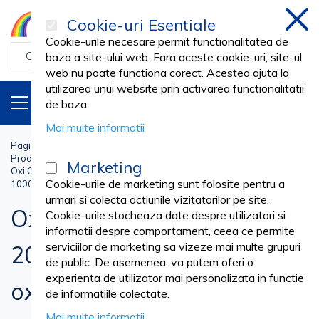
Cookie-uri Esentiale
inch
Cookie-urile necesare permit functionalitatea de
baza a site-ului web. Fara aceste cookie-uri, site-ul
web nu poate functiona corect. Acestea ajuta la
utilizarea unui website prin activarea functionalitatii
PRODUSE
RO
de baza.
Mai multe informatii
Pagina principala
Cosmetica SPA
COAFOR & FRIZERIE
Produse profesionale Salon
Marketing
Oxi Creme, crema oxidanta 20 vol. MAXIMA (6% apa oxigenata),
Cookie-urile de marketing sunt folosite pentru a
1000ml
urmari si colecta actiunile vizitatorilor pe site.
Oxi Creme, crema oxidanta
Cookie-urile stocheaza date despre utilizatori si
informatii despre comportament, ceea ce permite
serviciilor de marketing sa vizeze mai multe grupuri
20 vol. MAXIMA (6% apa
de public. De asemenea, va putem oferi o
experienta de utilizator mai personalizata in functie
oxigenata), 1000ml
de informatiile colectate.
Mai multe informatii