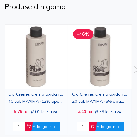
Produse din gama
-46%
Oxi Creme, crema oxidanta
Oxi Creme, crema oxidanta
40 vol. MAXIMA (12% apa
20 vol. MAXIMA (6% apa
oxigenata), 150ml
oxigenata), 150ml
5.79 lei
3.11 lei
7.01 lei
3.76 lei
(
cuTVA
)
(
cuTVA
)
Adauga in cos
Adauga in cos