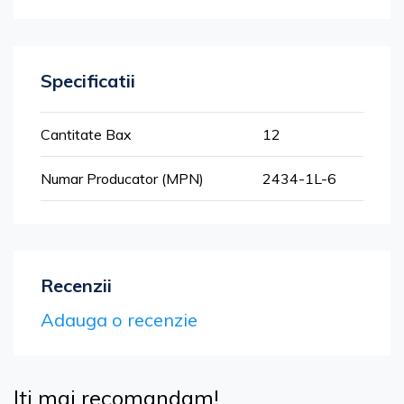
Specificatii
Mai
Cantitate Bax
12
multe
informatii
Numar Producator (MPN)
2434-1L-6
Recenzii
Adauga o recenzie
Iti mai recomandam!