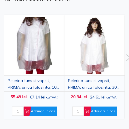
Pelerina tuns si vopsit,
Pelerina tuns si vopsit,
PRIMA, unica folosinta, 100
PRIMA, unica folosinta, 30
bucati
bucati, 120x90cm
55.49 lei
20.34 lei
67.14 lei
24.61 lei
(
cuTVA
)
(
cuTVA
)
Adauga in cos
Adauga in cos