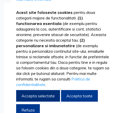
Skip
Acest site foloseste cookies
pentru doua
to
categorii majore de functionalitati:
(1)
the
functionarea esentiala
(de exemplu pentru
end
adaugarea la cos, autentificare si cont, statistici
of
anonime, prevenire atacuri de securitate). Aceasta
the
categorie nu necesita acceptul tau;
(2)
images
personalizare si imbunatatire
(de exemplu
gallery
pentru a personaliza continutul site-ului, emailurile
trimise si reclamele afisate, in functie de preferintele
si comportamentul tau. Daca pentru tine e in regula
sa folosim cookies din a doua categorie, te rugam sa
dai click pe butonul alaturat. Pentru mai multe
informatii, te rugam sa consulti
Politica de
confidentialitate
.
Accepta selectate
Accepta toate
Skip
16,84 lei
to
20,38 lei
Refuza
the