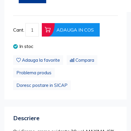
beginning
Cod produs: 2434-1L-6
of
the
images
Cant.
ADAUGA IN COS
gallery
In stoc
Adauga la favorite
Compara
Problema produs
Doresc postare in SICAP
Descriere