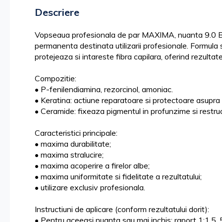
the
Descriere
images
gallery
Vopseaua profesionala de par MAXIMA, nuanta 9.0 Bl
permanenta destinata utilizarii profesionale. Formula s
protejeaza si intareste fibra capilara, oferind rezultate 
Compozitie:
• P-fenilendiamina, rezorcinol, amoniac.
• Keratina: actiune reparatoare si protectoare asupra f
• Ceramide: fixeaza pigmentul in profunzime si restruc
Caracteristici principale:
• maxima durabilitate;
• maxima stralucire;
• maxima acoperire a firelor albe;
• maxima uniformitate si fidelitate a rezultatului;
• utilizare exclusiv profesionala.
Instructiuni de aplicare (conform rezultatului dorit):
• Pentru aceeasi nuanta sau mai inchis: raport 1:1.