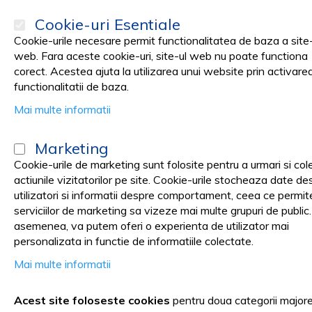
Cookie-uri Esentiale
Cookie-urile necesare permit functionalitatea de baza a site-
web. Fara aceste cookie-uri, site-ul web nu poate functiona
corect. Acestea ajuta la utilizarea unui website prin activare
PRODUSE
Promotii
functionalitatii de baza.
Mai multe informatii
Pagina principala
Cosmetica SPA
COAFOR & FRIZERIE
Vopsea Pa
Marketing
Vopsea profesionala de par M
Cookie-urile de marketing sunt folosite pentru a urmari si col
actiunile vizitatorilor pe site. Cookie-urile stocheaza date de
utilizatori si informatii despre comportament, ceea ce permit
serviciilor de marketing sa vizeze mai multe grupuri de public
Skip
asemenea, va putem oferi o experienta de utilizator mai
to
personalizata in functie de informatiile colectate.
the
Mai multe informatii
end
of
the
Acest site foloseste cookies
pentru doua categorii major
images