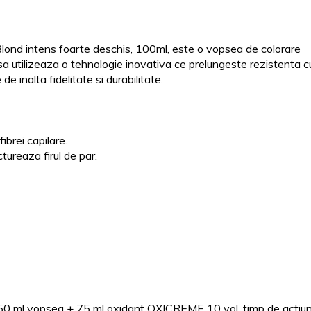
ond intens foarte deschis, 100ml, este o vopsea de colorare
a utilizeaza o tehnologie inovativa ce prelungeste rezistenta cul
de inalta fidelitate si durabilitate.
ibrei capilare.
tureaza firul de par.
5, 50 ml vopsea + 75 ml oxidant OXICREME 10 vol, timp de actiu