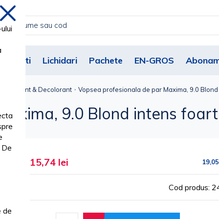
inchide
ului
a
Noutati
Lichidari
Pachete
EN-GROS
Abonam
r, Oxidant & Decolorant
Vopsea profesionala de par Maxima, 9.0 Blond 
axima, 9.0 Blond intens foart
ecta
spre
e
. De
15,74 lei
19,05
Cod produs: 
e de