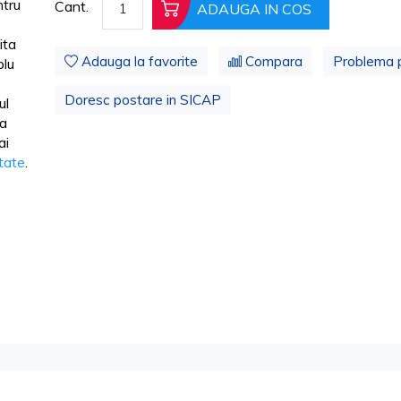
tru
Cant.
ADAUGA IN COS
ita
Adauga la favorite
Compara
Problema 
lu
Doresc postare in SICAP
ul
ua
ai
itate
.