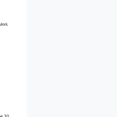
orii,
ne 30