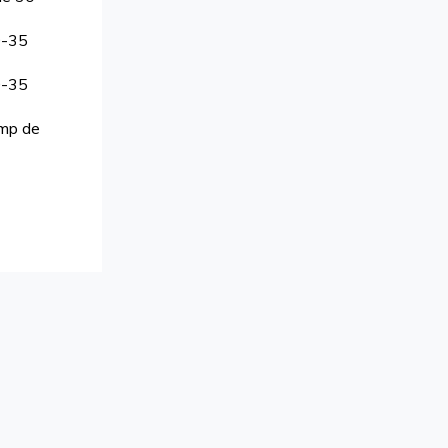
0-35
0-35
imp de