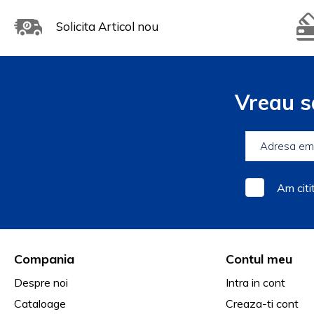
Solicita Articol nou
Vreau s
Am citi
Compania
Contul meu
Despre noi
Intra in cont
Cataloage
Creaza-ti cont