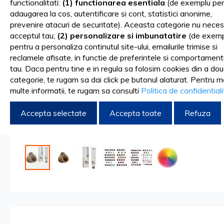
functionalitati:
(1) functionarea esentiala
(de exemplu pen
gallery
adaugarea la cos, autentificare si cont, statistici anonime,
prevenire atacuri de securitate). Aceasta categorie nu neces
acceptul tau;
(2) personalizare si imbunatatire
(de exemp
pentru a personaliza continutul site-ului, emailurile trimise si
reclamele afisate, in functie de preferintele si comportament
tau. Daca pentru tine e in regula sa folosim cookies din a do
categorie, te rugam sa dai click pe butonul alaturat. Pentru m
multe informatii, te rugam sa consulti
Politica de confidential
Accepta selectate
Accepta toate
Refuza
Skip
to
the
beginning
of