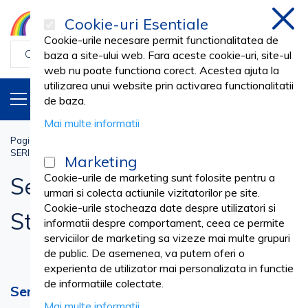
Cookie-uri Esentiale
inchi
Cookie-urile necesare permit functionalitatea de
baza a site-ului web. Fara aceste cookie-uri, site-ul
web nu poate functiona corect. Acestea ajuta la
utilizarea unui website prin activarea functionalitatii
PRODUSE
RO
de baza.
Mai multe informatii
Pagina principala
Stomatologie Cabinet
SERINGI SI ACE STOMATOLOGICE
Seringi Luer Slip - Stomatologie
Marketing
Cookie-urile de marketing sunt folosite pentru a
Seringi Luer Slip -
urmari si colecta actiunile vizitatorilor pe site.
Cookie-urile stocheaza date despre utilizatori si
Stomatologie
informatii despre comportament, ceea ce permite
serviciilor de marketing sa vizeze mai multe grupuri
de public. De asemenea, va putem oferi o
experienta de utilizator mai personalizata in functie
de informatiile colectate.
Seringi Luer Slip - Stomatologie -
Mai multe informatii