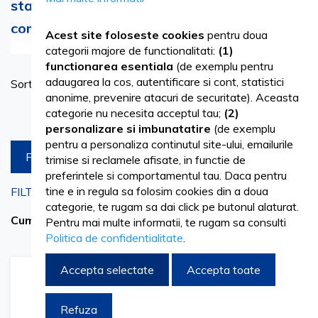
standarde stricte de calitate, la prețuri
competitive.
Acest site foloseste cookies
pentru doua
Vezi mai mult
categorii majore de functionalitati:
(1)
functionarea esentiala
(de exemplu pentru
Se
adaugarea la cos, autentificare si cont, statistici
Sortare dupa
as
anonime, prevenire atacuri de securitate). Aceasta
Produse pe pagina
categorie nu necesita acceptul tau;
(2)
personalizare si imbunatatire
(de exemplu
pentru a personaliza continutul site-ului, emailurile
FILTREAZA
trimise si reclamele afisate, in functie de
preferintele si comportamentul tau. Daca pentru
tine e in regula sa folosim cookies din a doua
FILTRARI CURENTE
categorie, te rugam sa dai click pe butonul alaturat.
2 ML
Sterge filtrele
Cumpara acum de la
Pentru mai multe informatii, te rugam sa consulti
Politica de confidentialitate
.
Accepta selectate
Accepta toate
Adaugati
Adaugati
Adauga
Adau
la
pentru
la
pent
Lista
comparare
Lista
comp
Refuza