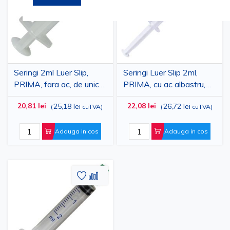
de
de
Dorinte
Dorinte
Seringi 2ml Luer Slip,
Seringi Luer Slip 2ml,
PRIMA, fara ac, de unica
PRIMA, cu ac albastru,
folosinta, 100 bucati
100 bucati
20,81 lei
22,08 lei
25,18 lei
26,72 lei
(
cuTVA
)
(
cuTVA
)
Adauga in cos
Adauga in cos
Adaugati
Adaugati
la
pentru
Lista
comparare
de
Dorinte