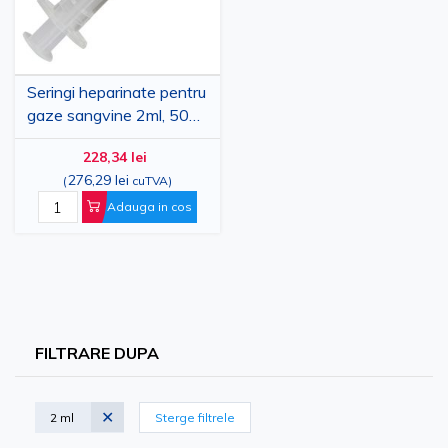
Seringi heparinate pentru
gaze sangvine 2ml, 50
buc, sterile
228,34 lei
276,29 lei
(
cuTVA
)
Adauga in cos
FILTRARE DUPA
2 ml
Sterge filtrele