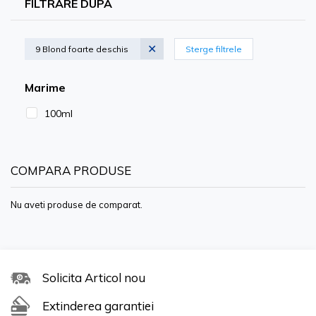
FILTRARE DUPA
9 Blond foarte deschis
Sterge filtrele
Marime
100ml
COMPARA PRODUSE
Nu aveti produse de comparat.
Formula de colorare a parului de calitate premium este
conceputa pentru a oferi rezultate vibrante si de lunga
durata, in timp ce hraneste si protejeaza parul. Indiferent
Solicita Articol nou
daca incercati nuante indraznete, vii sau tonuri subtile si
Extinderea garantiei
naturale, gama noastra diversa va asigura ca puteti da