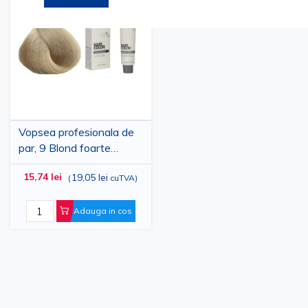
la
pentru
Lista
comparare
de
Dorinte
Vopsea profesionala de
par, 9 Blond foarte
deschis, MAXIMA, 100ml
15,74 lei
19,05 lei
(
cuTVA
)
Adauga in cos