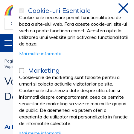
Cookie-uri Esentiale
inchi
Cookie-urile necesare permit functionalitatea de
baza a site-ului web. Fara aceste cookie-uri, site-ul
web nu poate functiona corect. Acestea ajuta la
utilizarea unui website prin activarea functionalitatii
PRODUSE
RO
de baza.
Mai multe informatii
Pagina principala
Cosmetica SPA
COAFOR & FRIZERIE
Vopsea Par, Oxidant & Decolorant
Marketing
Cookie-urile de marketing sunt folosite pentru a
Vopsea Par, Oxidant &
urmari si colecta actiunile vizitatorilor pe site.
Cookie-urile stocheaza date despre utilizatori si
Decolorant
informatii despre comportament, ceea ce permite
serviciilor de marketing sa vizeze mai multe grupuri
de public. De asemenea, va putem oferi o
experienta de utilizator mai personalizata in functie
de informatiile colectate.
Ai liber la creativitatea cu solutii
Mai multe informatii