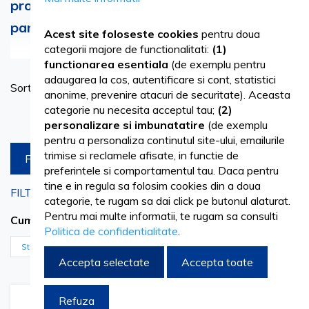
profesionale de colorare si decolorare a
parului cu gama MAXIMA
Acest site foloseste cookies
pentru doua
Vezi mai mult
categorii majore de functionalitati:
(1)
functionarea esentiala
(de exemplu pentru
adaugarea la cos, autentificare si cont, statistici
Se
Sortare dupa
Intra in lumea posibilitatilor nelimitate cu gama noastra de
anonime, prevenire atacuri de securitate). Aceasta
as
categorie nu necesita acceptul tau;
(2)
produse profesionale pentru colorarea si decolorarea
Produse pe pagina
personalizare si imbunatatire
(de exemplu
parului. La Vetro Design, suntem dedicati sa oferim
pentru a personaliza continutul site-ului, emailurile
trimise si reclamele afisate, in functie de
FILTREAZA
saloanelor de coafura si profesionistilor din domeniu
preferintele si comportamentul tau. Daca pentru
instrumentele de care au nevoie pentru a-si dezlantui
tine e in regula sa folosim cookies din a doua
FILTRARI CURENTE
categorie, te rugam sa dai click pe butonul alaturat.
creativitatea si a obtine rezultate uimitoare. Cu o paleta
Pentru mai multe informatii, te rugam sa consulti
9 BLOND FOARTE DESCHIS
Cumpara acum de la
Politica de confidentialitate
.
extinsa de 127 de culori de par, incluzand 90 de nuante, 9
Sterge filtrele
decolorante, 8 culori mixte, 8 nuante metalice, 5 culori
Accepta selectate
Accepta toate
creative si 7 nuante de toner, aveti libertatea de a va
Refuza
Adaugati
Adaugati
exprima stilul unic si de a raspunde dorintelor fiecarui client.