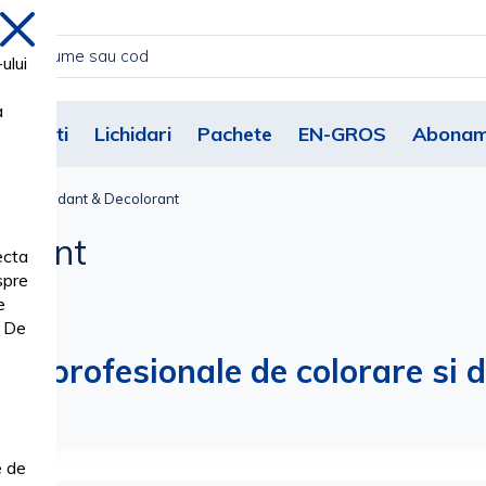
inchide
ului
a
Noutati
Lichidari
Pachete
EN-GROS
Abonam
 Par, Oxidant & Decolorant
lorant
ecta
spre
e
. De
lutii profesionale de colorare s
e de