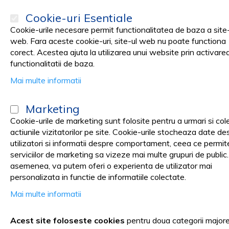
Cookie-uri Esentiale
Cookie-urile necesare permit functionalitatea de baza a site-
web. Fara aceste cookie-uri, site-ul web nu poate functiona
corect. Acestea ajuta la utilizarea unui website prin activare
PRODUSE
Promotii
functionalitatii de baza.
Mai multe informatii
Pagina principala
Cosmetica SPA
COAFOR & FRIZERIE
Vopsea
Marketing
Vopsea Par, Oxidant & Deco
Cookie-urile de marketing sunt folosite pentru a urmari si col
actiunile vizitatorilor pe site. Cookie-urile stocheaza date de
utilizatori si informatii despre comportament, ceea ce permit
serviciilor de marketing sa vizeze mai multe grupuri de public
asemenea, va putem oferi o experienta de utilizator mai
Ai liber la creativitatea cu so
personalizata in functie de informatiile colectate.
Mai multe informatii
MAXIMA
Acest site foloseste cookies
pentru doua categorii major