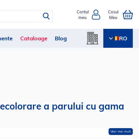
Contul
Cosul
meu
Meu
ente
Cataloage
Blog
RO
i decolorare a parului cu gama
Vezi mai mult