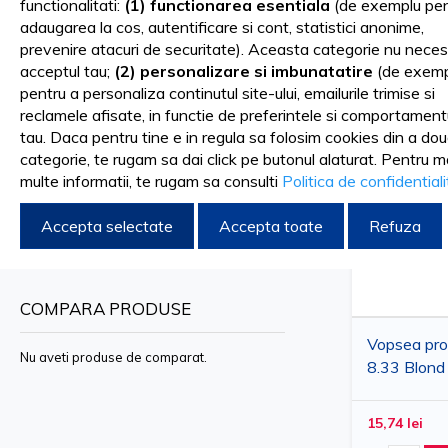
functionalitati:
(1) functionarea esentiala
(de exemplu pen
adaugarea la cos, autentificare si cont, statistici anonime,
Sortare dupa
Intra in lumea posibilitatilor nelimitate cu gama noastra de 
FILTRARE DUPA
prevenire atacuri de securitate). Aceasta categorie nu neces
acceptul tau;
(2) personalizare si imbunatatire
(de exemp
si profesionistilor din domeniu instrumentele de care au nevoi
pentru a personaliza continutul site-ului, emailurile trimise si
8.33 Blond auriu deschis intens
90 de nuante, 9 decolorante, 8 culori mixte, 8 nuante metalice,
reclamele afisate, in functie de preferintele si comportament
tau. Daca pentru tine e in regula sa folosim cookies din a do
Sterge filtrele
categorie, te rugam sa dai click pe butonul alaturat. Pentru m
multe informatii, te rugam sa consulti
Politica de confidential
Marime
Accepta selectate
Accepta toate
Refuza
100ml
COMPARA PRODUSE
Vopsea prof
Nu aveti produse de comparat.
8.33 Blond 
intens, MA
15,74 lei