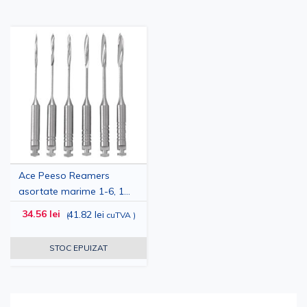
Ace Peeso Reamers
asortate marime 1-6, 1
cutie
34.56 lei
41.82 lei
(
cuTVA
)
STOC EPUIZAT