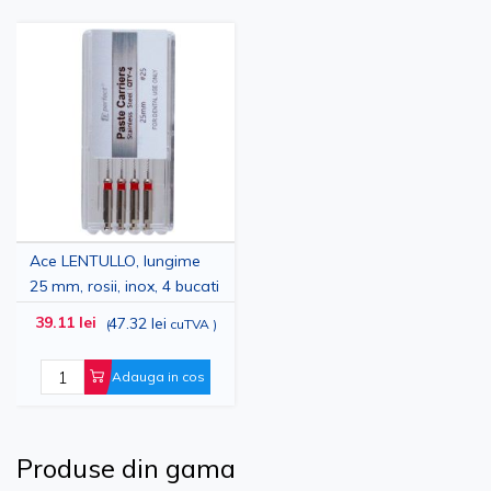
Ace LENTULLO, lungime
25 mm, rosii, inox, 4 bucati
39.11 lei
47.32 lei
(
cuTVA
)
Adauga in cos
Produse din gama