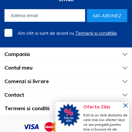
MA ABONEZ
Am citit si sunt de acord cu
Termenii si conditiile
Compania
Contul meu
Comenzi si livrare
Contact
Oferta Zilei
Termeni si conditii
Esti la un click distanta de
cele mai noi oferte! Vezi
ce am pregatit pentru
tine si bucura-te de