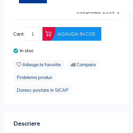
the
beginning
Cod produs: 2354-1
of
the
images
Cant.
ADAUGA IN COS
gallery
In stoc
Adauga la favorite
Compara
Problema produs
Doresc postare in SICAP
Descriere