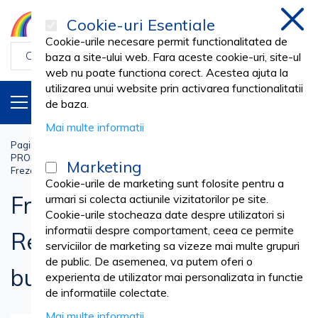
Cookie-uri Esentiale
inchi
Cookie-urile necesare permit functionalitatea de
baza a site-ului web. Fara aceste cookie-uri, site-ul
web nu poate functiona corect. Acestea ajuta la
utilizarea unui website prin activarea functionalitatii
PRODUSE
RO
de baza.
Mai multe informatii
Pagina principala
Stomatologie Cabinet
PRODUSE ENDODONTIE
Ace Canal
Marketing
Freza endodontica Peeso Reamer nr. 1, 28 mm, 6 bucati
Cookie-urile de marketing sunt folosite pentru a
Freza endodontica Peeso
urmari si colecta actiunile vizitatorilor pe site.
Cookie-urile stocheaza date despre utilizatori si
informatii despre comportament, ceea ce permite
Reamer nr. 1, 28 mm, 6
serviciilor de marketing sa vizeze mai multe grupuri
de public. De asemenea, va putem oferi o
bucati
experienta de utilizator mai personalizata in functie
de informatiile colectate.
Mai multe informatii