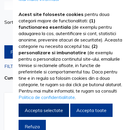
Vezi mai mult
Acest site foloseste cookies
pentru doua
Se
categorii majore de functionalitati:
(1)
Sortare dupa
In cadrul activitatilor medicale, recipientele dedicate
as
functionarea esentiala
(de exemplu pentru
adaugarea la cos, autentificare si cont, statistici
Produse pe pagina
colectarii deseurilor contribuie la mentinerea unui flux de
anonime, prevenire atacuri de securitate). Aceasta
lucru organizat si la administrarea eficienta a materialelor
categorie nu necesita acceptul tau;
(2)
FILTREAZA
personalizare si imbunatatire
(de exemplu
rezultate din proceduri. Acestea sunt create pentru a
pentru a personaliza continutul site-ului, emailurile
trimise si reclamele afisate, in functie de
sprijini procesele specifice de colectare si manipulare,
FILTRARI CURENTE
preferintele si comportamentul tau. Daca pentru
oferind continuitate in gestionarea operationala.
ALB
Sterge filtrele
Cumpara acum de la
tine e in regula sa folosim cookies din a doua
categorie, te rugam sa dai click pe butonul alaturat.
Beneficii esentiale ale utilizarii recipientelor pentru deseuri
Pentru mai multe informatii, te rugam sa consulti
Politica de confidentialitate
.
medicale:
Adaugati
Adaugati
la
pentru
Accepta selectate
Accepta toate
Lista
comparare
Previn incidentele si expunerea la obiecte
de
intepatoare si taietoare.
Dorinte
Refuza