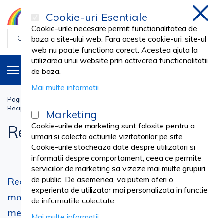
Cookie-uri Esentiale
inchi
Cookie-urile necesare permit functionalitatea de
baza a site-ului web. Fara aceste cookie-uri, site-ul
web nu poate functiona corect. Acestea ajuta la
utilizarea unui website prin activarea functionalitatii
PRODUSE
RO
de baza.
Mai multe informatii
Pagina principala
Medical cabinet
DESEURI INFECTIOASE
Recipiente Plastic Deseuri
Marketing
Cookie-urile de marketing sunt folosite pentru a
Recipiente Plastic Deseuri
urmari si colecta actiunile vizitatorilor pe site.
Cookie-urile stocheaza date despre utilizatori si
informatii despre comportament, ceea ce permite
serviciilor de marketing sa vizeze mai multe grupuri
de public. De asemenea, va putem oferi o
Recipient deseuri intepatoare - solutii
experienta de utilizator mai personalizata in functie
moderne pentru colectarea deseurilor
de informatiile colectate.
medicale
Mai multe informatii