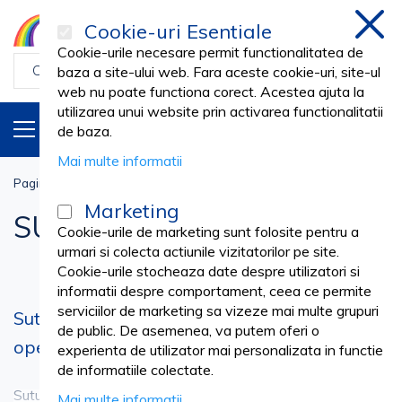
Cookie-uri Esentiale
inchi
Cookie-urile necesare permit functionalitatea de
baza a site-ului web. Fara aceste cookie-uri, site-ul
web nu poate functiona corect. Acestea ajuta la
utilizarea unui website prin activarea functionalitatii
PRODUSE
RO
de baza.
Mai multe informatii
Pagina principala
Medical cabinet
SUTURI CHIRURGICALE
Marketing
SUTURI CHIRURGICALE
Cookie-urile de marketing sunt folosite pentru a
urmari si colecta actiunile vizitatorilor pe site.
Cookie-urile stocheaza date despre utilizatori si
informatii despre comportament, ceea ce permite
serviciilor de marketing sa vizeze mai multe grupuri
Sutura chirurgicala – etapa din timpul
de public. De asemenea, va putem oferi o
operatiei ce joaca un rol foarte important
experienta de utilizator mai personalizata in functie
de informatiile colectate.
Suturile chirurgicale sunt esentiale pentru vindecarea
Mai multe informatii
Vezi mai mult