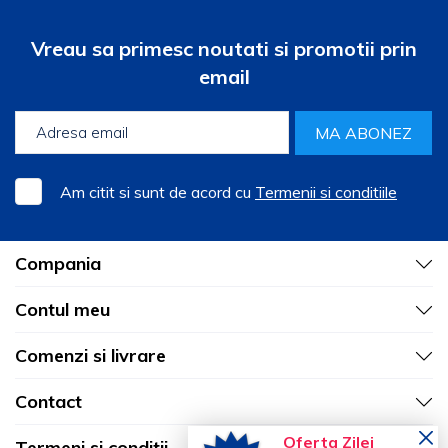
de la 1.21 lei
Vreau sa primesc noutati si promotii prin
email
MA ABONEZ
Am citit si sunt de acord cu
Termenii si conditiile
Compania
Contul meu
Comenzi si livrare
Contact
Oferta Zilei
Termeni si conditii