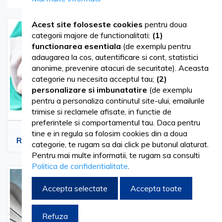
pacientilor dupa interventiile chirurgicale. Acestea sunt
Acest site foloseste cookies
pentru doua
folosite pentru a inchide inciziile si ranile, facilitand procesul
categorii majore de functionalitati:
(1)
functionarea esentiala
(de exemplu pentru
de vindecare si reducand riscul de infectii. La fel ca
adaugarea la cos, autentificare si cont, statistici
instrumentarul chirurgical
, suturile sunt extrem de
anonime, prevenire atacuri de securitate). Aceasta
categorie nu necesita acceptul tau;
(2)
importante si nu trebuie sa fie subestimate, deoarece
personalizare si imbunatatire
(de exemplu
contribuie direct la recuperarea pacientilor si la succesul
pentru a personaliza continutul site-ului, emailurile
trimise si reclamele afisate, in functie de
interventiilor medicale.
preferintele si comportamentul tau. Daca pentru
Suturi Chirurgicale
Suturi Chirurgicale
tine e in regula sa folosim cookies din a doua
Exista mai multe tipuri de suturi chirurgicale, fiecare fiind
Resorbabile - Medical
Neresorbabile - Medical
categorie, te rugam sa dai click pe butonul alaturat.
Pentru mai multe informatii, te rugam sa consulti
utilizate in functie de tipul de tesut si de natura interventiei.
Politica de confidentialitate
.
Suturile pot fi clasificate in doua categorii principale:
Accepta selectate
Accepta toate
resorbabile si neresorbabile.
Refuza