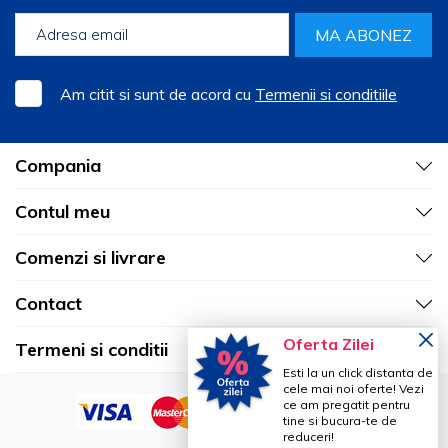
MA ABONEZ
Am citit si sunt de acord cu
Termenii si conditiile
Compania
Contul meu
Comenzi si livrare
Contact
Oferta Zilei
Termeni si conditii
Esti la un click distanta de
cele mai noi oferte! Vezi
ce am pregatit pentru
tine si bucura-te de
reduceri!