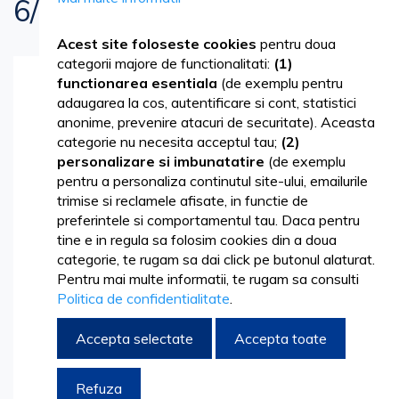
6/0
Acest site foloseste cookies
pentru doua
categorii majore de functionalitati:
(1)
functionarea esentiala
(de exemplu pentru
Skip
adaugarea la cos, autentificare si cont, statistici
to
anonime, prevenire atacuri de securitate). Aceasta
the
categorie nu necesita acceptul tau;
(2)
end
personalizare si imbunatatire
(de exemplu
of
pentru a personaliza continutul site-ului, emailurile
the
trimise si reclamele afisate, in functie de
images
preferintele si comportamentul tau. Daca pentru
gallery
tine e in regula sa folosim cookies din a doua
categorie, te rugam sa dai click pe butonul alaturat.
Pentru mai multe informatii, te rugam sa consulti
Politica de confidentialitate
.
Accepta selectate
Accepta toate
Refuza