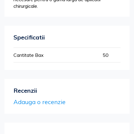
chirurgicale.
Specificatii
Mai
Cantitate Bax
50
multe
informatii
Recenzii
Adauga o recenzie