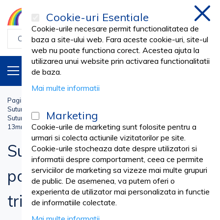
Cookie-uri Esentiale
inchi
Cookie-urile necesare permit functionalitatea de
baza a site-ului web. Fara aceste cookie-uri, site-ul
web nu poate functiona corect. Acestea ajuta la
utilizarea unui website prin activarea functionalitatii
PRODUSE
RO
de baza.
Mai multe informatii
Pagina principala
Medical cabinet
SUTURI CHIRURGICALE
Suturi Chirurgicale Resorbabile - Medical
Marketing
Sutura chirurgicala acid poliglicolic 75cm ac varf triunghiular 3/8
Cookie-urile de marketing sunt folosite pentru a
13mm USP 6/0
urmari si colecta actiunile vizitatorilor pe site.
Sutura chirurgicala acid
Cookie-urile stocheaza date despre utilizatori si
informatii despre comportament, ceea ce permite
serviciilor de marketing sa vizeze mai multe grupuri
poliglicolic 75cm ac varf
de public. De asemenea, va putem oferi o
experienta de utilizator mai personalizata in functie
triunghiular 3/8 13mm USP
de informatiile colectate.
Mai multe informatii