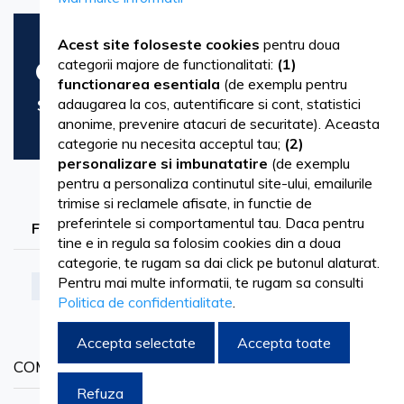
Acest site foloseste cookies
pentru doua
categorii majore de functionalitati:
(1)
Nu se pot gasi produse care
functionarea esentiala
(de exemplu pentru
sa coincida cu selectia.
adaugarea la cos, autentificare si cont, statistici
anonime, prevenire atacuri de securitate). Aceasta
categorie nu necesita acceptul tau;
(2)
personalizare si imbunatatire
(de exemplu
pentru a personaliza continutul site-ului, emailurile
trimise si reclamele afisate, in functie de
preferintele si comportamentul tau. Daca pentru
FILTRARE DUPA
tine e in regula sa folosim cookies din a doua
categorie, te rugam sa dai click pe butonul alaturat.
Pentru mai multe informatii, te rugam sa consulti
Albastru
Sterge filtrele
Politica de confidentialitate
.
Accepta selectate
Accepta toate
COMPARA PRODUSE
Refuza