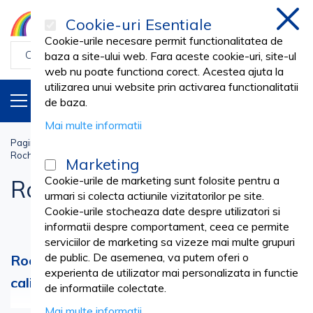
Cookie-uri Esentiale
inchi
Cookie-urile necesare permit functionalitatea de
baza a site-ului web. Fara aceste cookie-uri, site-ul
web nu poate functiona corect. Acestea ajuta la
utilizarea unui website prin activarea functionalitatii
PRODUSE
RO
de baza.
Mai multe informatii
Pagina principala
Uniforme
UNIFORME LUCRU
Rochii si Sarafane
Marketing
Cookie-urile de marketing sunt folosite pentru a
Rochii si Sarafane
urmari si colecta actiunile vizitatorilor pe site.
Cookie-urile stocheaza date despre utilizatori si
informatii despre comportament, ceea ce permite
serviciilor de marketing sa vizeze mai multe grupuri
de public. De asemenea, va putem oferi o
Rochii si Sarafane - standarde stricte de
experienta de utilizator mai personalizata in functie
calitate, la prețuri competitive.
de informatiile colectate.
Vezi mai mult
Mai multe informatii