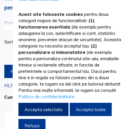
pentru protectie si precizie in cabinet
Acest site foloseste cookies
pentru doua
categorii majore de functionalitati:
(1)
Protectia mainilor reprezinta prima bariera impotriva
Vezi mai mult
functionarea esentiala
(de exemplu pentru
riscurilor biologice in orice
cabinet medical
. Pe Vetro.ro
adaugarea la cos, autentificare si cont, statistici
Se
anonime, prevenire atacuri de securitate). Aceasta
Sortare dupa
gasesti o gama variata de manusi veterinare concepute sa
as
categorie nu necesita acceptul tau;
(2)
personalizare si imbunatatire
(de exemplu
ofere un echilibru perfect intre rezistenta materialului si
Produse pe pagina
pentru a personaliza continutul site-ului, emailurile
finetea tactila necesara pentru palpari sau recoltari.
trimise si reclamele afisate, in functie de
preferintele si comportamentul tau. Daca pentru
FILTREAZA
Indiferent daca optezi pentru varianta din nitril sau latex,
tine e in regula sa folosim cookies din a doua
categorie, te rugam sa dai click pe butonul alaturat.
FILTRARI CURENTE
aceste manusi de examinare veterinara asigura o protectie
Pentru mai multe informatii, te rugam sa consulti
fiabila impotriva fluidelor si a substantelor chimice utilizate
Politica de confidentialitate
.
ALBASTRU
Sterge filtrele
Cumpara acum de la
in dezinfectie.
Accepta selectate
Accepta toate
Pentru a mentine un standard ridicat de igiena, este
Adaugati
Adaugati
Refuza
la
pentru