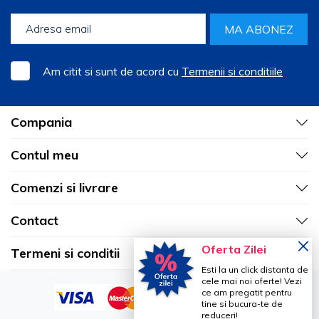
Manusi Examinare Latex si Nitril - Veterinar -
MA ABONEZ
standarde stricte de calitate, la preturi
competitive.
Am citit si sunt de acord cu
Termenii si conditiile
Compania
Contul meu
Comenzi si livrare
Contact
Oferta Zilei
Termeni si conditii
Esti la un click distanta de
cele mai noi oferte! Vezi
ce am pregatit pentru
tine si bucura-te de
reduceri!