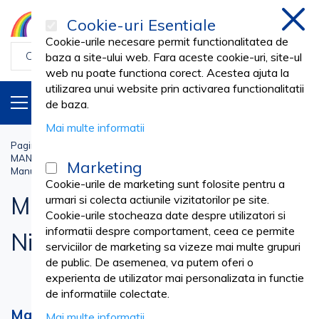
Cookie-uri Esentiale
inchi
Cookie-urile necesare permit functionalitatea de
baza a site-ului web. Fara aceste cookie-uri, site-ul
web nu poate functiona corect. Acestea ajuta la
utilizarea unui website prin activarea functionalitatii
PRODUSE
RO
de baza.
Mai multe informatii
Pagina principala
Veterinar
MANUSI EXAMINARE VETERINARA
Marketing
Manusi Examinare Latex si Nitril - Veterinar
Cookie-urile de marketing sunt folosite pentru a
Manusi Examinare Latex si
urmari si colecta actiunile vizitatorilor pe site.
Cookie-urile stocheaza date despre utilizatori si
informatii despre comportament, ceea ce permite
Nitril - Veterinar
serviciilor de marketing sa vizeze mai multe grupuri
de public. De asemenea, va putem oferi o
experienta de utilizator mai personalizata in functie
de informatiile colectate.
Manusi veterinare: echipamente esentiale
Mai multe informatii